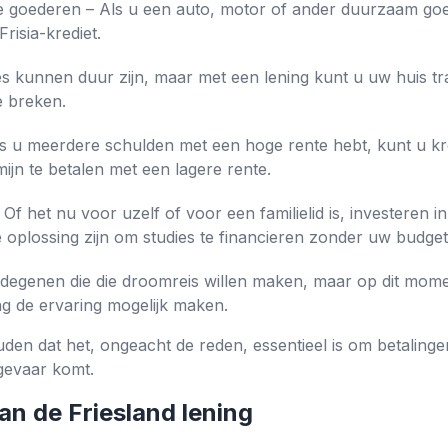
goederen – Als u een auto, motor of ander duurzaam goed
risia-krediet.
es kunnen duur zijn, maar met een lening kunt u uw huis t
e breken.
ls u meerdere schulden met een hoge rente hebt, kunt u kr
ijn te betalen met een lagere rente.
f het nu voor uzelf of voor een familielid is, investeren in 
e oplossing zijn om studies te financieren zonder uw budge
or degenen die die droomreis willen maken, maar op dit momen
ng de ervaring mogelijk maken.
uden dat het, ongeacht de reden, essentieel is om betaling
 gevaar komt.
an de Friesland lening