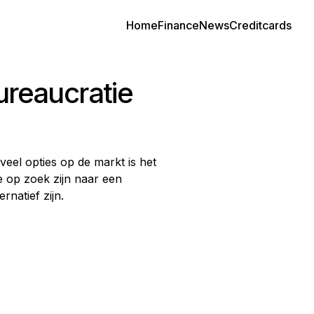
Home
Finance
News
Creditcards
ureaucratie
veel opties op de markt is het
e op zoek zijn naar een
rnatief zijn.