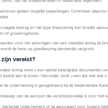
 (BKR), dat het kredietverleden in Nederland registreert.
sectoren gelden mogelijk beperkingen. Controleer daarom o
diet.
vraagde bedrag en het type financiering kan Qredits aanvu
ten of groeiprognoses.
rwaarden voor het aanvragen van een zakelijke lening bij Qre
ordt de kans op goedkeuring aanzienlijk vergroot.
ijn vereist?
elijke lening moet u een aantal belangrijke documenten ove
t bedrijf aan te tonen. Hieronder vindt u een lijst met wat 
dat de onderneming is geregistreerd bij de Nederlandse Ka
eitsbewijs van de persoon die verantwoordelijk is voor het be
 startende ondernemers of bij aanvragen voor hogere bed