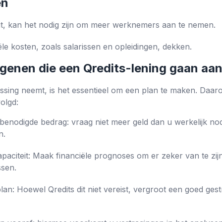
en
it, kan het nodig zijn om meer werknemers aan te nemen.
iële kosten, zoals salarissen en opleidingen, dekken.
genen die een Qredits-lening gaan aa
issing neemt, is het essentieel om een ​​plan te maken. Daa
olgd:
benodigde bedrag: vraag niet meer geld dan u werkelijk no
n.
paciteit: Maak financiële prognoses om er zeker van te zij
ssen.
n: Hoewel Qredits dit niet vereist, vergroot een goed ges