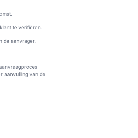
omst.
ant te verifiëren.
n de aanvrager.
t aanvraagproces
r aanvulling van de