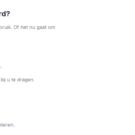
rd?
bruik. Of het nu gaat om
.
ij u te dragen.
pteren.