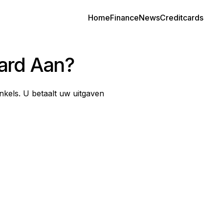
Home
Finance
News
Creditcards
ard Aan?
winkels. U betaalt uw uitgaven