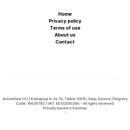
Home
Privacy policy
Terms of use
About us
Contact
ActiveView OÜ | Kotkapoja tn 2a-10, Tallinn 10615, Harju, Estonia | Registry
Code: 16639782 | VAT: EE102590366
-
All rights reserved
Proudly based in Estonias
♡